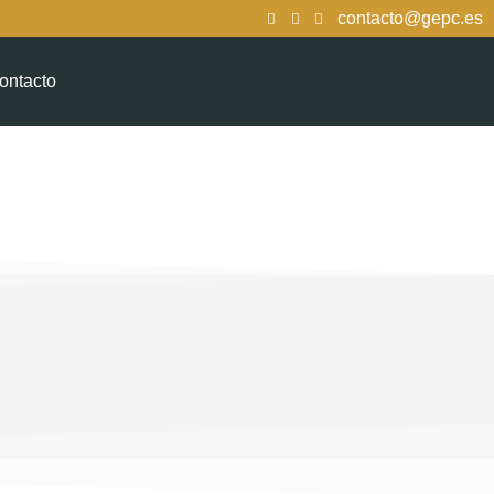
contacto@gepc.es
ontacto