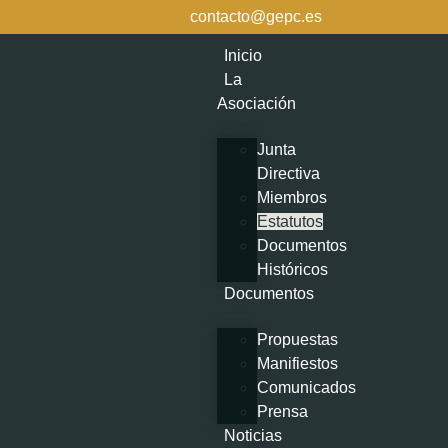
contenido
contacto@gepc.es
Inicio
La
Asociación
Junta
Directiva
Miembros
Estatutos
Documentos
Históricos
Documentos
Propuestas
Manifiestos
Comunicados
Prensa
Noticias