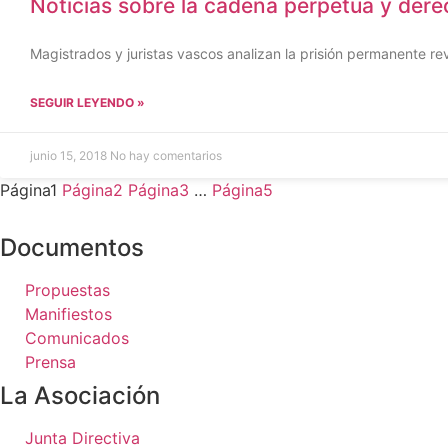
Noticias sobre la cadena perpetua y de
Magistrados y juristas vascos analizan la prisión permanente 
SEGUIR LEYENDO »
junio 15, 2018
No hay comentarios
Página
1
Página
2
Página
3
…
Página
5
Documentos
Propuestas
Manifiestos
Comunicados
Prensa
La Asociación
Junta Directiva