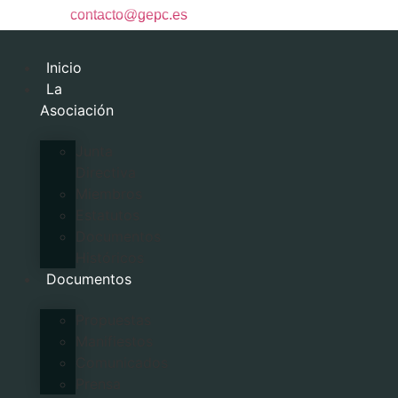
contacto@gepc.es
Inicio
La
Asociación
Junta
Directiva
Miembros
Estatutos
Documentos
Históricos
Documentos
Propuestas
Manifiestos
Comunicados
Prensa