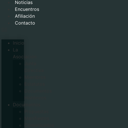
Noticias
Encuentros
Afiliación
Contacto
Inicio
La
Asociación
Junta
Directiva
Miembros
Estatutos
Documentos
Históricos
Documentos
Propuestas
Manifiestos
Comunicados