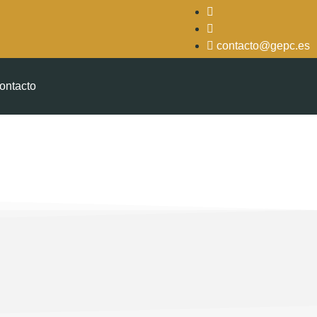
contacto@gepc.es
ontacto