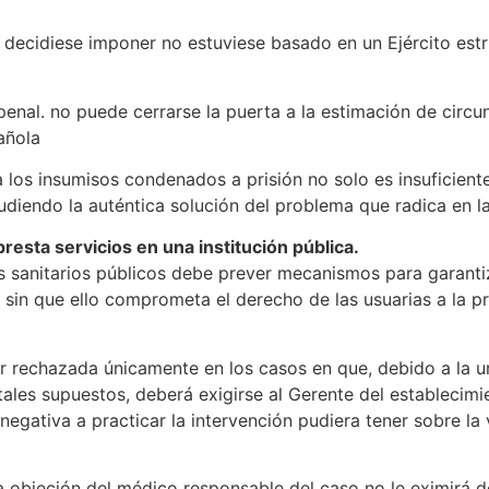
decidiese imponer no estuviese basado en un Ejército estr
 penal. no puede cerrarse la puerta a la estimación de cir
añola
 los insumisos condenados a prisión no solo es insuficient
 eludiendo la auténtica solución del problema que radica en l
resta servicios en una institución pública.
s sanitarios públicos debe prever mecanismos para garantiz
o sin que ello comprometa el derecho de las usuarias a la p
er rechazada únicamente en los casos en que, debido a la u
tales supuestos, deberá exigirse al Gerente del establecimie
egativa a practicar la intervención pudiera tener sobre la v
la objeción del médico responsable del caso no le eximirá de