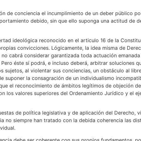
n de conciencia el incumplimiento de un deber público por
portamiento debido, sin que ello suponga una actitud de d
rtad ideológica reconocido en el articulo 16 de la Constitu
ropias convicciones. Lógicamente, la idea misma de Derech
 no cabrá considerar garantizada toda actuación emanada 
Pero éste sí podrá, e incluso deberá, arbitrar soluciones q
sujetos, al violentar sus conciencias, un obstáculo al libr
de suponer la consagración de un individualismo incompatib
 que el reconocimiento de ámbitos legítimos de objeción d
on los valores superiores del Ordenamiento Jurídico y el eje
stas de política legislativa y de aplicación del Derecho, v
ia no siempre han tratado con la debida coherencia las dist
vidual.
iencia debe ser coherente con sus propios fundamentos, po