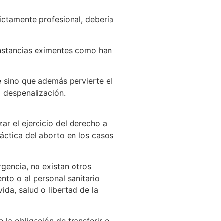
ictamente profesional, debería
cunstancias eximentes como han
e sino que además pervierte el
a despenalización.
ar el ejercicio del derecho a
ráctica del aborto en los casos
rgencia, no existan otros
nto o al personal sanitario
ida, salud o libertad de la
 la obligación de transferir el