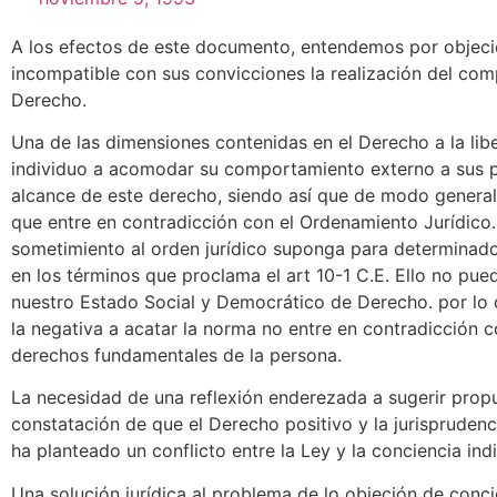
A los efectos de este documento, entendemos por objeció
incompatible con sus convicciones la realización del com
Derecho.
Una de las dimensiones contenidas en el Derecho a la libe
individuo a acomodar su comportamiento externo a sus p
alcance de este derecho, siendo así que de modo general
que entre en contradicción con el Ordenamiento Jurídico. 
sometimiento al orden jurídico suponga para determinados 
en los términos que proclama el art 10-1 C.E. Ello no pue
nuestro Estado Social y Democrático de Derecho. por lo
la negativa a acatar la norma no entre en contradicción c
derechos fundamentales de la persona.
La necesidad de una reflexión enderezada a sugerir propue
constatación de que el Derecho positivo y la jurisprudenc
ha planteado un conflicto entre la Ley y la conciencia indi
Una solución jurídica al problema de lo objeción de conc