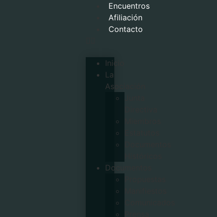
Encuentros
Afiliación
Contacto
Inicio
La
Asociación
Junta
Directiva
Miembros
Estatutos
Documentos
Históricos
Documentos
Propuestas
Manifiestos
Comunicados
Prensa