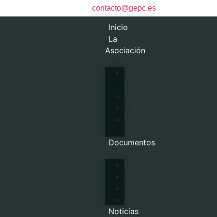
contacto@gepc.es
Inicio
La
Asociación
Junta
Directiva
Miembros
Estatutos
Documentos
Históricos
Documentos
Propuestas
Manifiestos
Comunicados
Prensa
Noticias