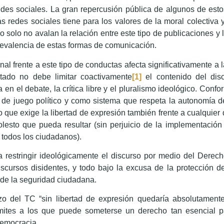
redes sociales. La gran repercusión pública de algunos de es
s redes sociales tiene para los valores de la moral colectiva 
 solo no avalan la relación entre este tipo de publicaciones y 
revalencia de estas formas de comunicación.
l frente a este tipo de conductas afecta significativamente a l
tado no debe limitar coactivamente
[1]
el contenido del disc
en el debate, la crítica libre y el pluralismo ideológico. Confo
 de juego político y como sistema que respeta la autonomía d
o que exige la libertad de expresión también frente a cualquier
olesto que pueda resultar (sin perjuicio de la implementación
 todos los ciudadanos).
 a restringir ideológicamente el discurso por medio del Derec
iscursos disidentes, y todo bajo la excusa de la protección d
 de la seguridad ciudadana.
 del TC “sin libertad de expresión quedaría absolutamente 
 límites a los que puede someterse un derecho tan esencial 
 democracia.