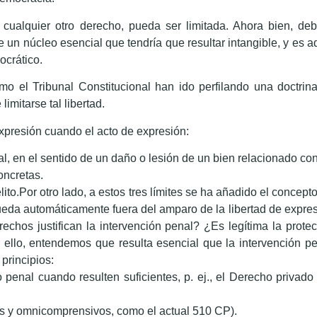
 cualquier otro derecho, pueda ser limitada. Ahora bien, deb
 un núcleo esencial que tendría que resultar intangible, y es aq
ocrático.
el Tribunal Constitucional han ido perfilando una doctrina d
mitarse tal libertad.
 expresión cuando el acto de expresión:
al, en el sentido de un daño o lesión de un bien relacionado co
oncretas.
to.Por otro lado, a estos tres límites se ha añadido el concepto
eda automáticamente fuera del amparo de la libertad de expres
hos justifican la intervención penal? ¿Es legítima la protec
ello, entendemos que resulta esencial que la intervención p
 principios:
 penal cuando resulten suficientes, p. ej., el Derecho privad
os y omnicomprensivos, como el actual 510 CP).