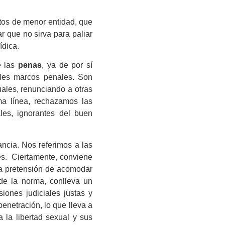
tos de menor entidad, que
r que no sirva para paliar
ídica.
e las
penas
, ya de por sí
ales marcos penales. Son
uales, renunciando a otras
a línea, rechazamos las
les, ignorantes del buen
ncia. Nos referimos a las
nes. Ciertamente, conviene
La pretensión de acomodar
 de la norma, conlleva un
iones judiciales justas y
enetración, lo que lleva a
a la libertad sexual y sus