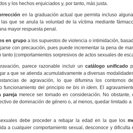
os y los hechos enjuiciados y, por tanto, más justa.
orrección
en la graduación actual que permita incluso alguna
n las que se anula la voluntad de la víctima mediante fármac
 una mayor respuesta penal.
es en grupo
a los supuestos de violencia o intimidación, bas
nejarse con precaución, pues puede incrementar la pena de m
tanto (comportamientos sorpresivos de actos sexuales de escas
gravación, parece razonable incluir un
catálogo unificado
pa
gar a que se atienda acumulativamente a diversas modalidades 
nstancias de agravación, lo que difumina los contornos d
o funcionamiento del principio
ne bis in idem
. El agravamien
a pareja
merece ser tomado en consideración. No obstante, d
ectivo de dominación de género o, al menos, quedar limitado a 
s sexuales debe proceder a rebajar la edad en la que los
m
rida a cualquier comportamiento sexual, desconoce y dificulta