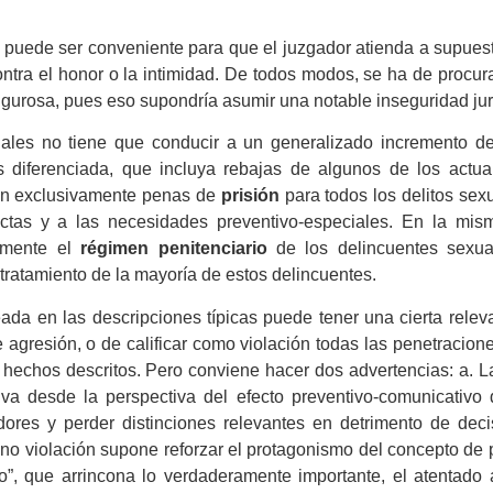
puede ser conveniente para que el juzgador atienda a supues
ntra el honor o la intimidad. De todos modos, se ha de procura
gurosa, pues eso supondría asumir una notable inseguridad jur
xuales no tiene que conducir a un generalizado incremento d
 diferenciada, que incluya rebajas de algunos de los actu
vén exclusivamente penas de
prisión
para todos los delitos sex
as y a las necesidades preventivo-especiales. En la mism
damente el
régimen penitenciario
de los delincuentes sexua
tratamiento de la mayoría de estos delincuentes.
da en las descripciones típicas puede tener una cierta releva
e agresión, o de calificar como violación todas las penetracio
 hechos descritos. Pero conviene hacer dos advertencias: a. 
tiva desde la perspectiva del efecto preventivo-comunicativo
ores y perder distinciones relevantes en detrimento de decis
no violación supone reforzar el protagonismo del concepto de p
co”, que arrincona lo verdaderamente importante, el atentado 