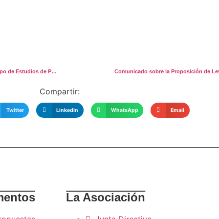
NO HAY DERECHO. POR UN CÓDIGO PENAL DE TODOS. Comunicado del Grupo de Estudios de Política Criminal ante la reforma del código penal.
Comunicado sobre la Proposición de Ley
Compartir:
Twitter
LinkedIn
WhatsApp
Email
entos
La Asociación