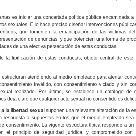
antes es iniciar una concertada política pública encaminada a 
litos sexuales. Ello hace preciso diseñar intervenciones pública
entidos, que fomenten la emancipación de las víctimas del 
presentación de denuncias, y que potencien una forma de proc
idades de una efectiva persecución de estas conductas.
de la tipificación de estas conductas, objeto central de est
se estructuran atendiendo al medio empleado para atentar contra
 consentimiento inválido, con consentimiento viciado y sin c
sexual realizado. Por último, se establece un catálogo de c
ipos deja claro que cualquier acto sexual no consentido es delict
 a la libertad sexual
suponen una relevante alteración de la es
 respuesta a supuestos en los que el medio empleado sea di
 de consentimiento. La vigente estructura típica responde a un
n el principio de seguridad jurídica, y comprometido con