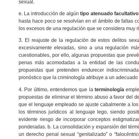
sexual.
e. La introducción de algún
tipo atenuado facultativo
hasta hace poco se resolvían en el ámbito de faltas co
los excesos de una regulación que se considera muy ri
3. El reajuste de la regulación de estos delitos se
excesivamente elevadas, sino a una regulación más
cuestionables, por ello, algunas propuestas que pre
penas más acomodadas a la entidad de las conduct
propuestas que pretenden endurecer indiscrimina
pronóstico que la criminología atribuye a un adecuado 
4. Por último, entendemos que la
terminología
emplea
propuestas de eliminar el término abuso a favor del d
que el lenguaje empleado se ajuste cabalmente a los
los términos jurídicos al lenguaje lego, siendo posi
evidente riesgo de incorporar conceptos estigmatizad
ponderadas. b. La consolidación y expansión del térmi
un derecho penal sexual “genitalizado” o “falocéntri