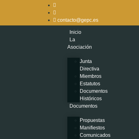
contacto@gepc.es
Inicio
La
Asociación
Junta
Directiva
Miembros
Estatutos
Documentos
Históricos
Documentos
Propuestas
Manifiestos
Comunicados