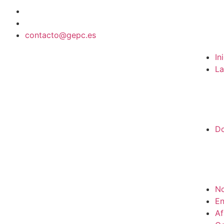
contacto@gepc.es
In
La
D
No
En
Af