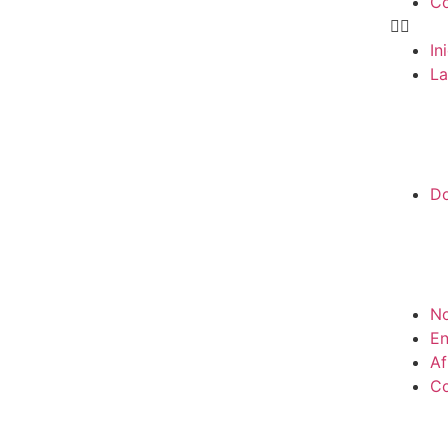
Co
In
La
D
No
En
Af
Co