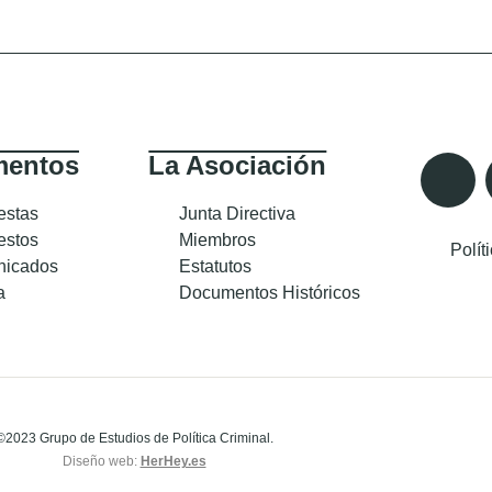
entos
La Asociación
estas
Junta Directiva
estos
Miembros
Polít
icados
Estatutos
a
Documentos Históricos
©2023 Grupo de Estudios de Política Criminal.
Diseño web:
HerHey.es