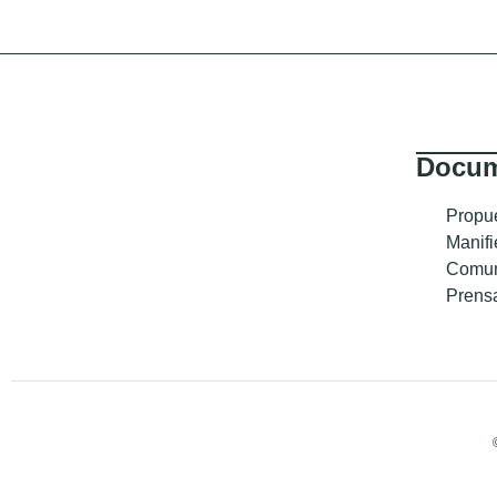
Docum
Propu
Manifi
Comun
Prens