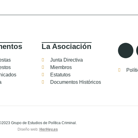
entos
La Asociación
estas
Junta Directiva
estos
Miembros
Polít
icados
Estatutos
a
Documentos Históricos
©2023 Grupo de Estudios de Política Criminal.
Diseño web:
HerHey.es