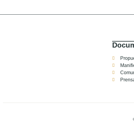
Docum
Propu
Manifi
Comun
Prens