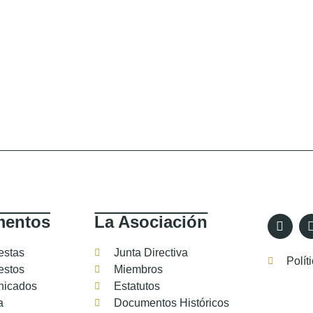
entos
La Asociación
estas
Junta Directiva
Polít
estos
Miembros
icados
Estatutos
a
Documentos Históricos