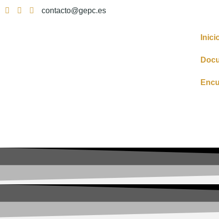
contacto@gepc.es
Inici
Doc
Encu