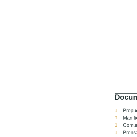
Docum
Propu
Manifi
Comun
Prens