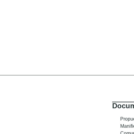
Docum
Propu
Manifi
Comun