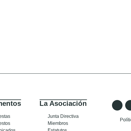
entos
La Asociación
estas
Junta Directiva
Polít
estos
Miembros
icados
Estatutos